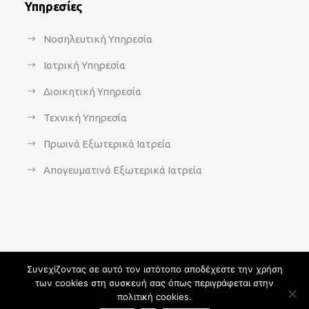
Υπηρεσίες
Νοσηλευτική Υπηρεσία
Ιατρική Υπηρεσία
Διοικητική Υπηρεσία
Τεχνική Υπηρεσία
Πρωινά Εξωτερικά Ιατρεία
Απογευματινά Εξωτερικά Ιατρεία
Συνεχίζοντας σε αυτό τον ιστότοπο αποδέχεστε την χρήση
των cookies στη συσκευή σας όπως περιγράφεται στην
Copyright 2021 - agsavvas-hosp.gr - All Rights Reserved | An
πολιτική cookies.
Optisoft
Web-Creation powered by
Afternet