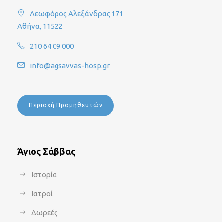
Λεωφόρος Αλεξάνδρας 171
Αθήνα, 11522
210 64 09 000
info@agsavvas-hosp.gr
Περιοχή Προμηθευτών
Άγιος Σάββας
Ιστορία
Ιατροί
Δωρεές