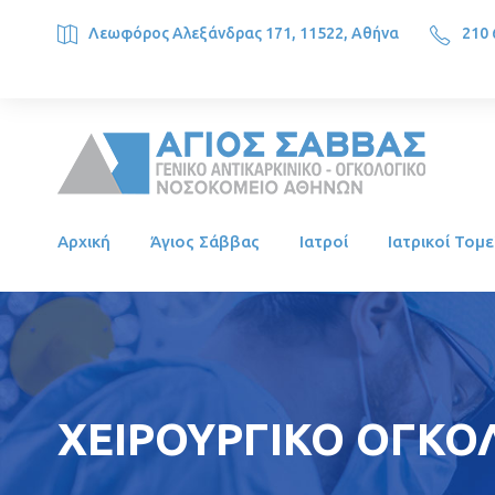
Λεωφόρος Αλεξάνδρας 171, 11522, Αθήνα
210 
SAINT SAVVAS ONCOLOGY HOSPITAL, Alexandras Ave. 171, 1
Αρχική
Άγιος Σάββας
Ιατροί
Ιατρικοί Τομε
ΧΕΙΡΟΥΡΓΙΚΟ ΟΓΚΟΛ