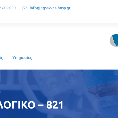
64 09 000
info@agsavvas-hosp.gr
1522, Athens-Greece
ίς
Υπηρεσίες
ΟΓΙΚΟ – 821