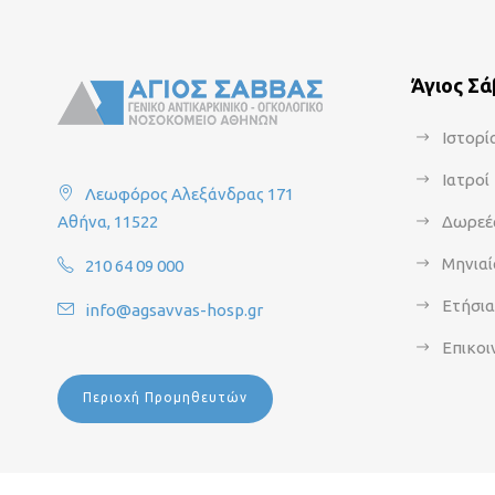
Άγιος Σ
Ιστορί
Ιατροί
Λεωφόρος Αλεξάνδρας 171
Αθήνα, 11522
Δωρεέ
Μηνιαί
210 64 09 000
Ετήσι
info@agsavvas-hosp.gr
Επικοι
Περιοχή Προμηθευτών