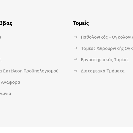
άββας
Τομείς
α
Παθολογικός – Ογκολογι
Τομέας Χειρουργικής Ογ
ς
Εργαστηριακός Τομέας
α Εκτέλεση Προϋπολογισμού
Διατομεακά Τμήματα
α Αναφορά
νωνία