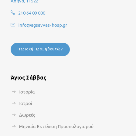
Αθήνα, 11522
210 64 09 000
info@agsavvas-hosp.gr
Περιοχή Προμηθευτών
Άγιος Σάββας
Ιστορία
Ιατροί
Δωρεές
Μηνιαία Εκτέλεση Προϋπολογισμού