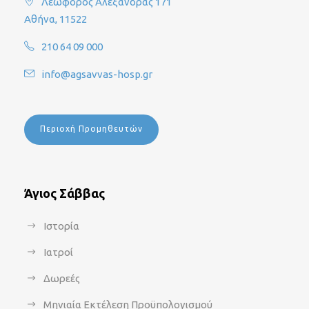
Λεωφόρος Αλεξάνδρας 171
Αθήνα, 11522
210 64 09 000
info@agsavvas-hosp.gr
Περιοχή Προμηθευτών
Άγιος Σάββας
Ιστορία
Ιατροί
Δωρεές
Μηνιαία Εκτέλεση Προϋπολογισμού