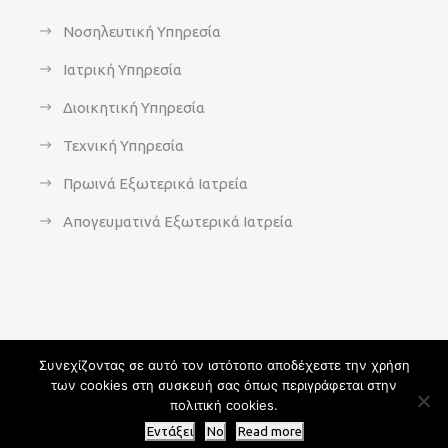
Νοσηλευτική Υπηρεσία
Ιατρική Υπηρεσία
Διοικητική Υπηρεσία
Τεχνική Υπηρεσία
Πρωινά Εξωτερικά Ιατρεία
Απογευματινά Εξωτερικά Ιατρεία
Συνεχίζοντας σε αυτό τον ιστότοπο αποδέχεστε την χρήση
των cookies στη συσκευή σας όπως περιγράφεται στην
Copyright 2021 - agsavvas-hosp.gr - All Rights Reserved | An
πολιτική cookies.
Optisoft
Web-Creation powered by
Afternet
Εντάξει
No
Read more