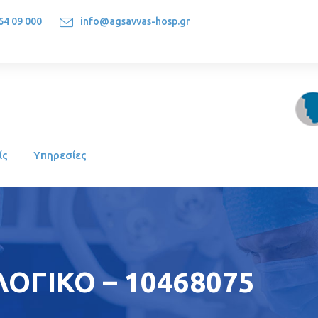
64 09 000
info@agsavvas-hosp.gr
1522, Athens-Greece
ίς
Υπηρεσίες
ΟΓΙΚΟ – 10468075