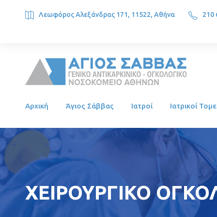
Λεωφόρος Αλεξάνδρας 171, 11522, Αθήνα
210 
SAINT SAVVAS ONCOLOGY HOSPITAL, Alexandras Ave. 171, 1
Αρχική
Άγιος Σάββας
Ιατροί
Ιατρικοί Τομε
ΧΕΙΡΟΥΡΓΙΚΟ ΟΓΚΟΛ