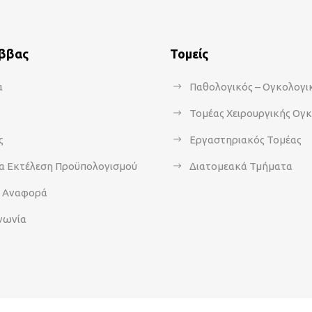
άββας
Τομείς
α
Παθολογικός – Ογκολογι
Τομέας Χειρουργικής Ογ
ς
Εργαστηριακός Τομέας
α Εκτέλεση Προϋπολογισμού
Διατομεακά Τμήματα
α Αναφορά
νωνία