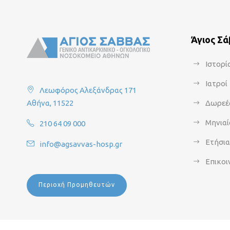
Άγιος Σ
Ιστορί
Ιατροί
Λεωφόρος Αλεξάνδρας 171
Αθήνα, 11522
Δωρεέ
Μηνιαί
210 64 09 000
Ετήσι
info@agsavvas-hosp.gr
Επικοι
Περιοχή Προμηθευτών