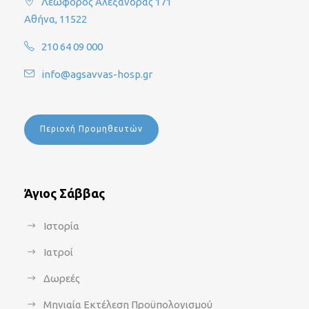
Λεωφόρος Αλεξάνδρας 171
Αθήνα, 11522
210 64 09 000
info@agsavvas-hosp.gr
Περιοχή Προμηθευτών
Άγιος Σάββας
Ιστορία
Ιατροί
Δωρεές
Μηνιαία Εκτέλεση Προϋπολογισμού