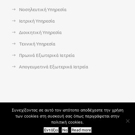
Νοσηλευτική Υπηρεσία
Ιατρική Υπηρεσία
Διοικητική Υπηρεσία
Τεχνική Υπηρεσία
Πρωινά Εξωτερικά Ιατρεία
Απογευματινά Εξωτερικά Ιατρεία
Συνεχίζοντας σε αυτό τον ιστότοπο αποδέχεστε την χρήση
των cookies στη συσκευή σας όπως περιγράφεται στην
Copyright 2021 - agsavvas-hosp.gr - All Rights Reserved | An
πολιτική cookies.
Optisoft
Web-Creation powered by
Afternet
Εντάξει
No
Read more