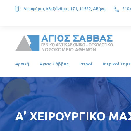
Λεωφόρος Αλεξάνδρας 171, 11522, Αθήνα
210 
SAINT SAVVAS ONCOLOGY HOSPITAL, Alexandras Ave. 171, 1
Αρχική
Άγιος Σάββας
Ιατροί
Ιατρικοί Τομε
Α’ ΧΕΙΡΟΥΡΓΙΚΟ ΜΑ