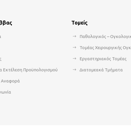
άββας
Τομείς
α
Παθολογικός – Ογκολογι
Τομέας Χειρουργικής Ογ
ς
Εργαστηριακός Τομέας
α Εκτέλεση Προϋπολογισμού
Διατομεακά Τμήματα
α Αναφορά
νωνία