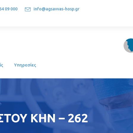
64 09 000
info@agsavvas-hosp.gr
1522, Athens-Greece
ίς
Υπηρεσίες
ΣΤΟΥ ΚΗΝ – 262