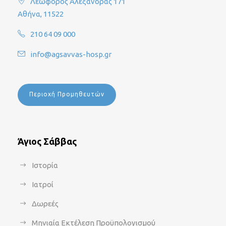
Λεωφόρος Αλεξάνδρας 171
Αθήνα, 11522
210 64 09 000
info@agsavvas-hosp.gr
Περιοχή Προμηθευτών
Άγιος Σάββας
Ιστορία
Ιατροί
Δωρεές
Μηνιαία Εκτέλεση Προϋπολογισμού