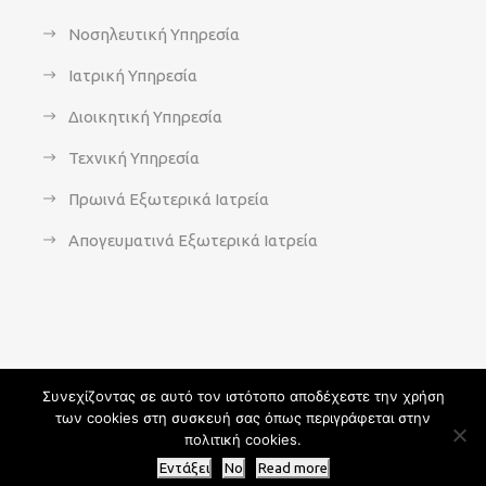
Νοσηλευτική Υπηρεσία
Ιατρική Υπηρεσία
Διοικητική Υπηρεσία
Τεχνική Υπηρεσία
Πρωινά Εξωτερικά Ιατρεία
Απογευματινά Εξωτερικά Ιατρεία
Συνεχίζοντας σε αυτό τον ιστότοπο αποδέχεστε την χρήση
των cookies στη συσκευή σας όπως περιγράφεται στην
Copyright 2021 - agsavvas-hosp.gr - All Rights Reserved | An
πολιτική cookies.
Optisoft
Web-Creation powered by
Afternet
Εντάξει
No
Read more