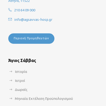
Αθήνα, 11522
210 64 09 000
info@agsavvas-hosp.gr
Περιοχή Προμηθευτών
Άγιος Σάββας
Ιστορία
Ιατροί
Δωρεές
Μηνιαία Εκτέλεση Προϋπολογισμού