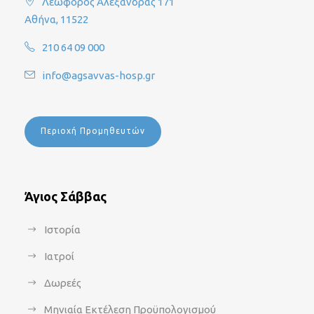
Λεωφόρος Αλεξάνδρας 171
Αθήνα, 11522
210 64 09 000
info@agsavvas-hosp.gr
Περιοχή Προμηθευτών
Άγιος Σάββας
Ιστορία
Ιατροί
Δωρεές
Μηνιαία Εκτέλεση Προϋπολογισμού