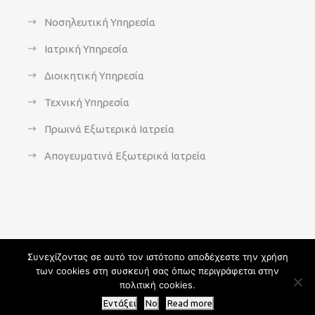
Νοσηλευτική Υπηρεσία
Ιατρική Υπηρεσία
Διοικητική Υπηρεσία
Τεχνική Υπηρεσία
Πρωινά Εξωτερικά Ιατρεία
Απογευματινά Εξωτερικά Ιατρεία
Συνεχίζοντας σε αυτό τον ιστότοπο αποδέχεστε την χρήση
των cookies στη συσκευή σας όπως περιγράφεται στην
Copyright 2021 - agsavvas-hosp.gr - All Rights Reserved | An
πολιτική cookies.
Optisoft
Web-Creation powered by
Afternet
Εντάξει
No
Read more