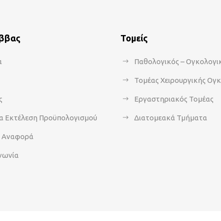
άββας
Τομείς
α
Παθολογικός – Ογκολογι
Τομέας Χειρουργικής Ογ
ς
Εργαστηριακός Τομέας
α Εκτέλεση Προϋπολογισμού
Διατομεακά Τμήματα
α Αναφορά
νωνία