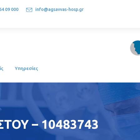
64 09 000
info@agsavvas-hosp.gr
1522, Athens-Greece
ίς
Υπηρεσίες
ΣΤΟΥ – 10483743