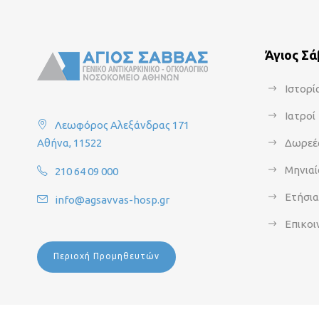
Άγιος Σ
Ιστορί
Ιατροί
Λεωφόρος Αλεξάνδρας 171
Αθήνα, 11522
Δωρεέ
Μηνιαί
210 64 09 000
Ετήσι
info@agsavvas-hosp.gr
Επικοι
Περιοχή Προμηθευτών