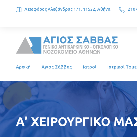
Λεωφόρος Αλεξάνδρας 171, 11522, Αθήνα
210 
SAINT SAVVAS ONCOLOGY HOSPITAL, Alexandras Ave. 171, 1
Αρχική
Άγιος Σάββας
Ιατροί
Ιατρικοί Τομε
Α’ ΧΕΙΡΟΥΡΓΙΚΟ ΜΑ