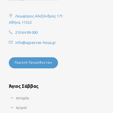
Λεωφόρος Αλεξάνδρας 171
Αθήνα, 11522
210 64 09 000
info@agsavvas-hosp.gr
Περιοχή Προμηθευτών
Άγιος Σάββας
Ιστορία
Ιατροί