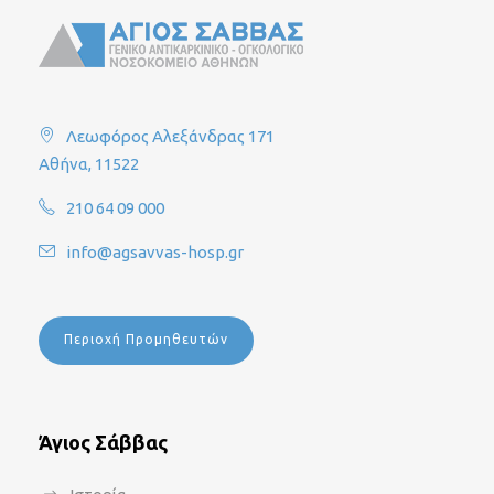
Λεωφόρος Αλεξάνδρας 171
Αθήνα, 11522
210 64 09 000
info@agsavvas-hosp.gr
Περιοχή Προμηθευτών
Άγιος Σάββας