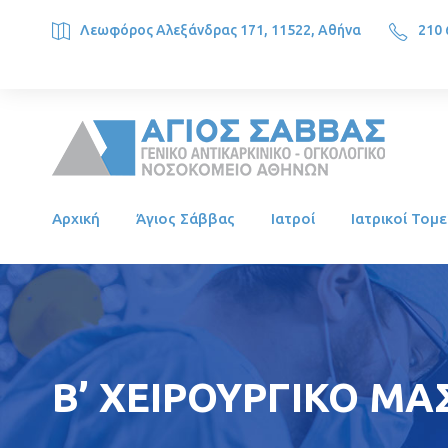
Λεωφόρος Αλεξάνδρας 171, 11522, Αθήνα
210 
SAINT SAVVAS ONCOLOGY HOSPITAL, Alexandras Ave. 171, 1
Αρχική
Άγιος Σάββας
Ιατροί
Ιατρικοί Τομε
Β’ ΧΕΙΡΟΥΡΓΙΚΟ ΜΑ