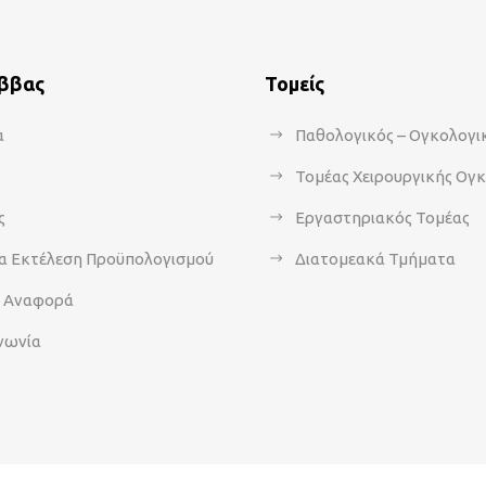
άββας
Τομείς
α
Παθολογικός – Ογκολογι
Τομέας Χειρουργικής Ογ
ς
Εργαστηριακός Τομέας
α Εκτέλεση Προϋπολογισμού
Διατομεακά Τμήματα
α Αναφορά
νωνία