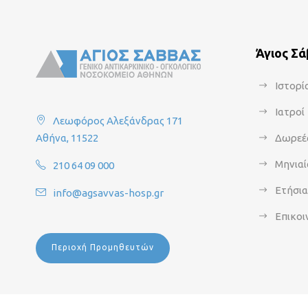
Άγιος Σ
Ιστορί
Ιατροί
Λεωφόρος Αλεξάνδρας 171
Αθήνα, 11522
Δωρεέ
Μηνιαί
210 64 09 000
Ετήσι
info@agsavvas-hosp.gr
Επικοι
Περιοχή Προμηθευτών