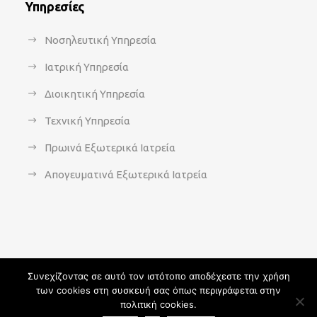
Υπηρεσίες
Νοσηλευτική Υπηρεσία
Ιατρική Υπηρεσία
Διοικητική Υπηρεσία
Τεχνική Υπηρεσία
Πρωινά Εξωτερικά Ιατρεία
Απογευματινά Εξωτερικά Ιατρεία
Συνεχίζοντας σε αυτό τον ιστότοπο αποδέχεστε την χρήση
των cookies στη συσκευή σας όπως περιγράφεται στην
Copyright 2021 - agsavvas-hosp.gr - All Rights Reserved | An
πολιτική cookies.
Optisoft
Web-Creation powered by
Afternet