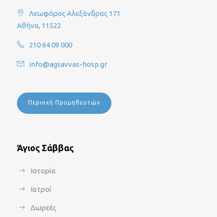
Λεωφόρος Αλεξάνδρας 171
Αθήνα, 11522
210 64 09 000
info@agsavvas-hosp.gr
Περιοχή Προμηθευτών
Άγιος Σάββας
Ιστορία
Ιατροί
Δωρεές