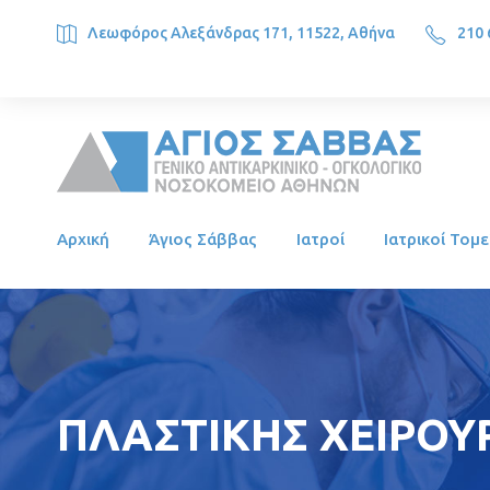
Λεωφόρος Αλεξάνδρας 171, 11522, Αθήνα
210 
SAINT SAVVAS ONCOLOGY HOSPITAL, Alexandras Ave. 171, 1
Αρχική
Άγιος Σάββας
Ιατροί
Ιατρικοί Τομε
ΠΛΑΣΤΙΚΗΣ ΧΕΙΡΟΥΡ