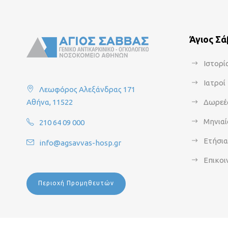
Άγιος Σ
Ιστορί
Ιατροί
Λεωφόρος Αλεξάνδρας 171
Αθήνα, 11522
Δωρεέ
Μηνιαί
210 64 09 000
Ετήσι
info@agsavvas-hosp.gr
Επικοι
Περιοχή Προμηθευτών