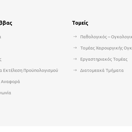
άββας
Τομείς
α
Παθολογικός – Ογκολογι
Τομέας Χειρουργικής Ογ
ς
Εργαστηριακός Τομέας
α Εκτέλεση Προϋπολογισμού
Διατομεακά Τμήματα
α Αναφορά
νωνία