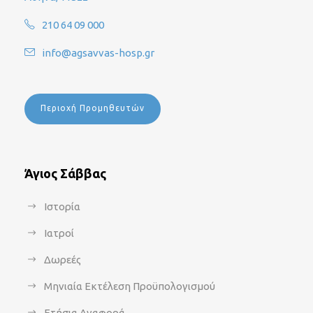
210 64 09 000
info@agsavvas-hosp.gr
Περιοχή Προμηθευτών
Άγιος Σάββας
Ιστορία
Ιατροί
Δωρεές
Μηνιαία Εκτέλεση Προϋπολογισμού
Ετήσια Αναφορά