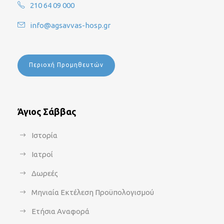
210 64 09 000
info@agsavvas-hosp.gr
Περιοχή Προμηθευτών
Άγιος Σάββας
Ιστορία
Ιατροί
Δωρεές
Μηνιαία Εκτέλεση Προϋπολογισμού
Ετήσια Αναφορά