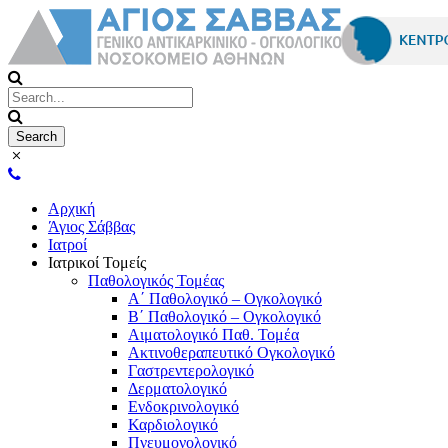
Αρχική
Άγιος Σάββας
Ιατροί
Ιατρικοί Τομείς
Παθολογικός Τομέας
Α΄ Παθολογικό – Ογκολογικό
Β΄ Παθολογικό – Ογκολογικό
Αιματολογικό Παθ. Τομέα
Ακτινοθεραπευτικό Ογκολογικό
Γαστρεντερολογικό
Δερματολογικό
Ενδοκρινολογικό
Καρδιολογικό
Πνευμονολογικό