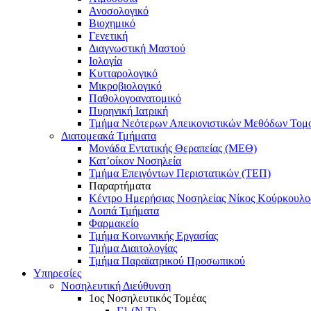
Ανοσολογικό
Βιοχημικό
Γενετική
Διαγνωστική Μαστού
Ιολογία
Κυτταρολογικό
Μικροβιολογικό
Παθολογοανατομικό
Πυρηνική Ιατρική
Τμήμα Νεότερων Απεικονιστικών Μεθόδων Τομ
Διατομεακά Τμήματα
Μονάδα Εντατικής Θεραπείας (ΜΕΘ)
Κατ’οίκον Νοσηλεία
Τμήμα Επειγόντων Περιστατικών (ΤΕΠ)
Παραρτήματα
Κέντρο Ημερήσιας Νοσηλείας Νίκος Κούρκουλο
Λοιπά Τμήματα
Φαρμακείο
Τμήμα Κοινωνικής Εργασίας
Τμήμα Διαιτολογίας
Τμήμα Παραϊατρικού Προσωπικού
Υπηρεσίες
Νοσηλευτική Διεύθυνση
1ος Νοσηλευτικός Τομέας
Γ1 (Ν.Τ)