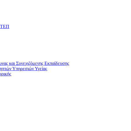
, ΤΕΠ
νας και Συνεχιζόμενης Εκπαίδευσης
ηπτών Υπηρεσιών Υγείας
ορικής