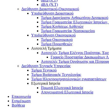
6ΒΔ (Ν.Τ)
4ΒΑ (Ν.Τ)
Διεύθυνση Διοικητικού-Οικονομικού
Υποδιεύθυνση Διοικητικού
Τμήμα Διαχείρισης Ανθρωπίνου Δυναμικού
Τμήμα Γραμματείας Εξωτερικών Ιατρείων
Τμήμα Κινήσεως Ασθενών
Τμήμα Γραμματείας Νοσοκομείου
Υποδιεύθυνση Οικονομικού
Τμήμα Οικονομικού
Τμήμα Προμηθειών
Αυτοτελή Τμήματα
Αυτοτελές Τμήμα Ελέγχου Ποιότητας, Έρευ
Γραφείο Προστασίας Δικαιωμάτων Λ
Αυτοτελές Τμήμα Οργάνωσης και Πληροφ
Διεύθυνση Τεχνικής Υπηρεσίας
Τμήμα Τεχνικού
Τμήμα Βιοϊατρικής Τεχνολογίας
Τμήμα Ηλεκτρομηχανολογικών εγκαταστάσεων
Εξωτερικά Ιατρεία
Πρωινά Εξωτερικά Ιατρεία
Απογευματινά Εξωτερικά Ιατρεία
Επικοινωνία
Ενημέρωση
Βοήθεια