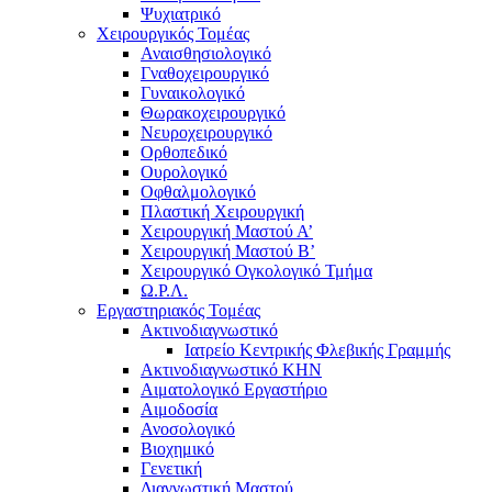
Ψυχιατρικό
Χειρουργικός Τομέας
Αναισθησιολογικό
Γναθοχειρουργικό
Γυναικολογικό
Θωρακοχειρουργικό
Νευροχειρουργικό
Ορθοπεδικό
Ουρολογικό
Οφθαλμολογικό
Πλαστική Χειρουργική
Χειρουργική Μαστού Α’
Χειρουργική Μαστού Β’
Χειρουργικό Ογκολογικό Τμήμα
Ω.Ρ.Λ.
Εργαστηριακός Τομέας
Ακτινοδιαγνωστικό
Ιατρείο Κεντρικής Φλεβικής Γραμμής
Ακτινοδιαγνωστικό ΚΗΝ
Αιματολογικό Εργαστήριο
Αιμοδοσία
Ανοσολογικό
Βιοχημικό
Γενετική
Διαγνωστική Μαστού