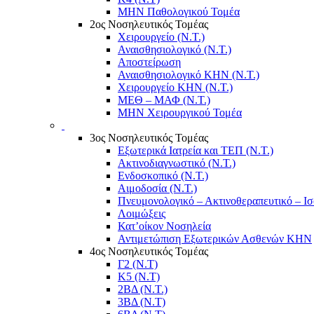
ΜΗΝ Παθολογικού Τομέα
2ος Νοσηλευτικός Τομέας
Χειρουργείο (Ν.Τ.)
Αναισθησιολογικό (Ν.Τ.)
Αποστείρωση
Αναισθησιολογικό ΚΗΝ (Ν.Τ.)
Χειρουργείο ΚΗΝ (Ν.Τ.)
ΜΕΘ – ΜΑΦ (Ν.Τ.)
ΜΗΝ Χειρουργικού Τομέα
3ος Νοσηλευτικός Τομέας
Εξωτερικά Ιατρεία και ΤΕΠ (Ν.Τ.)
Ακτινοδιαγνωστικό (Ν.Τ.)
Ενδοσκοπικό (Ν.Τ.)
Αιμοδοσία (Ν.Τ.)
Πνευμονολογικό – Ακτινοθεραπευτικό – Ι
Λοιμώξεις
Κατ’οίκον Νοσηλεία
Αντιμετώπιση Εξωτερικών Ασθενών ΚΗΝ
4ος Νοσηλευτικός Τομέας
Γ2 (Ν.Τ)
Κ5 (Ν.Τ)
2ΒΔ (Ν.Τ.)
3ΒΔ (Ν.Τ)