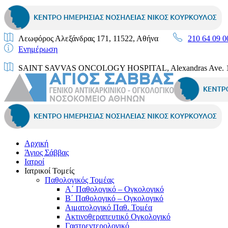
Λεωφόρος Αλεξάνδρας 171, 11522, Αθήνα
210 64 09 0
Ενημέρωση
SAINT SAVVAS ONCOLOGY HOSPITAL, Alexandras Ave. 171
Αρχική
Άγιος Σάββας
Ιατροί
Ιατρικοί Τομείς
Παθολογικός Τομέας
Α΄ Παθολογικό – Ογκολογικό
Β΄ Παθολογικό – Ογκολογικό
Αιματολογικό Παθ. Τομέα
Ακτινοθεραπευτικό Ογκολογικό
Γαστρεντερολογικό