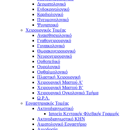
Δερματολογικό
Ενδοκρινολογικό
Καρδιολογικό
Πνευμονολογικό
Ψυχιατρικό
Χειρουργικός Τομέας
Αναισθησιολογικό
Γναθοχειρουργικό
Γυναικολογικό
Θωρακοχειρουργικό
Νευροχειρουργικό
Ορθοπεδικό
Ουρολογικό
Οφθαλμολογικό
Πλαστική Χειρουργική
Χειρουργική Μαστού Α’
Χειρουργική Μαστού Β’
Χειρουργικό Ογκολογικό Τμήμα
Ω.Ρ.Λ.
Εργαστηριακός Τομέας
Ακτινοδιαγνωστικό
Ιατρείο Κεντρικής Φλεβικής Γραμμής
Ακτινοδιαγνωστικό ΚΗΝ
Αιματολογικό Εργαστήριο
Αιμοδοσία