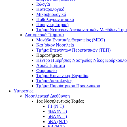
Ιολογία
Κυτταρολογικό
Μικροβιολογικό
Παθολογοανατομικό
Πυρηνική Ιατρική
Τμήμα Νεότερων Απεικονιστικών Μεθόδων Τομ
Διατομεακά Τμήματα
Μονάδα Εντατικής Θεραπείας (ΜΕΘ)
Κατ’οίκον Νοσηλεία
Τμήμα Επειγόντων Περιστατικών (ΤΕΠ)
Παραρτήματα
Κέντρο Ημερήσιας Νοσηλείας Νίκος Κούρκουλο
Λοιπά Τμήματα
Φαρμακείο
Τμήμα Κοινωνικής Εργασίας
Τμήμα Διαιτολογίας
Τμήμα Παραϊατρικού Προσωπικού
Υπηρεσίες
Νοσηλευτική Διεύθυνση
1ος Νοσηλευτικός Τομέας
Γ1 (Ν.Τ)
4ΒΔ (Ν.Τ)
5ΒΔ (Ν.Τ)
5ΒΑ (Ν.Τ)
Κ4 (Ν.Τ)