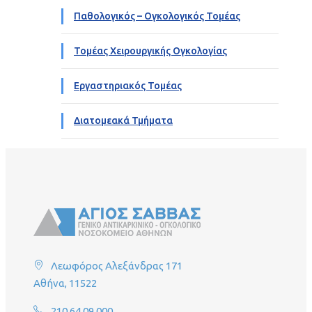
Παθολογικός – Ογκολογικός Τομέας
Τομέας Χειρουργικής Ογκολογίας
Εργαστηριακός Τομέας
Διατομεακά Τμήματα
Λεωφόρος Αλεξάνδρας 171
Αθήνα, 11522
210 64 09 000