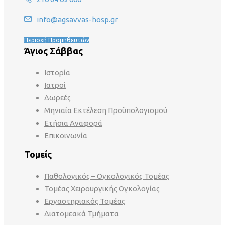
info@agsavvas-hosp.gr
Περιοχή Προμηθευτών
Άγιος Σάββας
Ιστορία
Ιατροί
Δωρεές
Μηνιαία Εκτέλεση Προϋπολογισμού
Ετήσια Αναφορά
Επικοινωνία
Τομείς
Παθολογικός – Ογκολογικός Τομέας
Τομέας Χειρουργικής Ογκολογίας
Εργαστηριακός Τομέας
Διατομεακά Τμήματα