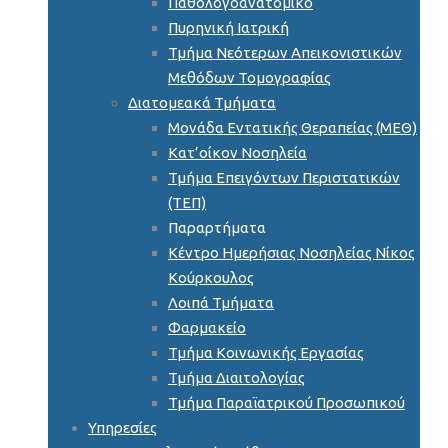
Παθολογοανατομικό
Πυρηνική Ιατρική
Τμήμα Νεότερων Απεικονιστικών
Μεθόδων Τομογραφίας
Διατομεακά Τμήματα
Μονάδα Εντατικής Θεραπείας (ΜΕΘ)
Κατ’οίκον Νοσηλεία
Τμήμα Επειγόντων Περιστατικών
(ΤΕΠ)
Παραρτήματα
Κέντρο Ημερήσιας Νοσηλείας Νίκος
Κούρκουλος
Λοιπά Τμήματα
Φαρμακείο
Τμήμα Κοινωνικής Εργασίας
Τμήμα Διαιτολογίας
Τμήμα Παραϊατρικού Προσωπικού
Υπηρεσίες