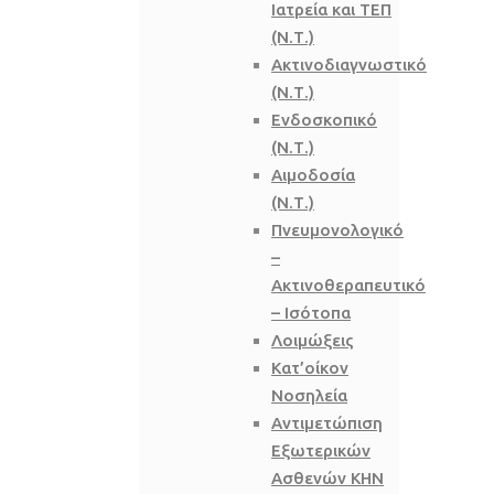
Ιατρεία και ΤΕΠ
(Ν.Τ.)
Ακτινοδιαγνωστικό
(Ν.Τ.)
Ενδοσκοπικό
(Ν.Τ.)
Αιμοδοσία
(Ν.Τ.)
Πνευμονολογικό
–
Ακτινοθεραπευτικό
– Ισότοπα
Λοιμώξεις
Κατ’οίκον
Νοσηλεία
Αντιμετώπιση
Εξωτερικών
Ασθενών ΚΗΝ