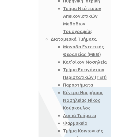
Πυρηνική Ιατρική
Τμήμα Νεότερων
Απεικονιστικών
Μεθόδων
Τομογραφίας
Διατομεακά Τμήματα
Μονάδα Εντατικής
Θεραπείας (ΜΕΘ)
Κατ’οίκον Νοσηλεία
Τμήμα Επειγόντων
Περιστατικών (ΤΕΠ)
Παραρτήματα
Κέντρο Ημερήσιας
Νοσηλείας Νίκος
Κούρκουλος
Λοιπά Τμήματα
Φαρμακείο
Τμήμα Κοινωνικής