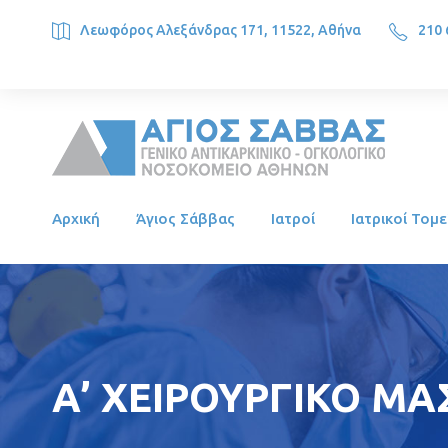
Λεωφόρος Αλεξάνδρας 171, 11522, Αθήνα
210 
SAINT SAVVAS ONCOLOGY HOSPITAL, Alexandras Ave. 171, 1
Αρχική
Άγιος Σάββας
Ιατροί
Ιατρικοί Τομε
Α’ ΧΕΙΡΟΥΡΓΙΚΟ ΜΑ