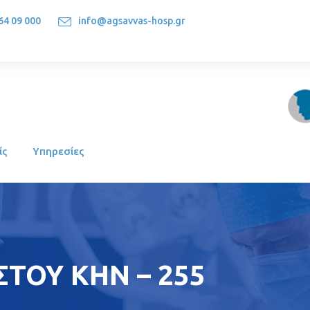
64 09 000
info@agsavvas-hosp.gr
1522, Athens-Greece
ίς
Υπηρεσίες
ΣΤΟΥ ΚΗΝ – 255