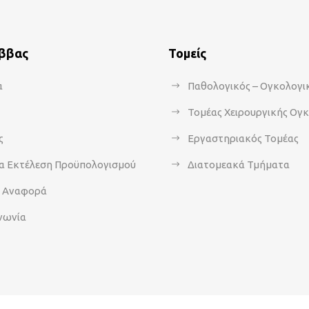
άββας
Τομείς
α
Παθολογικός – Ογκολογι
Τομέας Χειρουργικής Ογ
ς
Εργαστηριακός Τομέας
α Εκτέλεση Προϋπολογισμού
Διατομεακά Τμήματα
α Αναφορά
νωνία