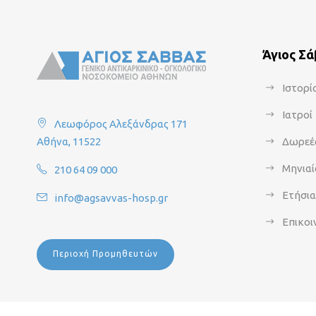
Άγιος Σ
Ιστορί
Ιατροί
Λεωφόρος Αλεξάνδρας 171
Αθήνα, 11522
Δωρεέ
Μηνιαί
210 64 09 000
Ετήσι
info@agsavvas-hosp.gr
Επικοι
Περιοχή Προμηθευτών