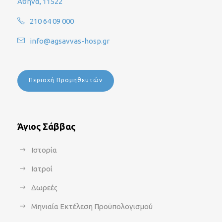
Αθήνα, 11522
210 64 09 000
info@agsavvas-hosp.gr
Περιοχή Προμηθευτών
Άγιος Σάββας
Ιστορία
Ιατροί
Δωρεές
Μηνιαία Εκτέλεση Προϋπολογισμού