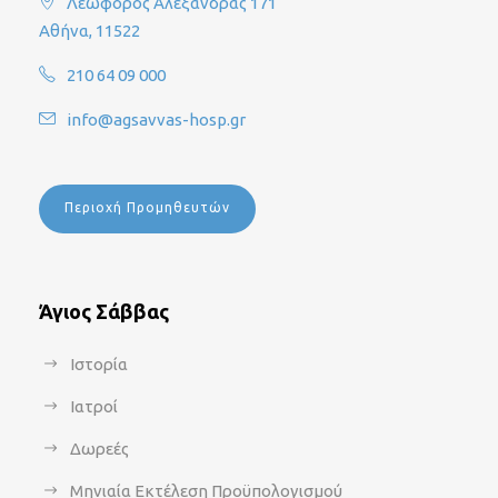
Λεωφόρος Αλεξάνδρας 171
Αθήνα, 11522
210 64 09 000
info@agsavvas-hosp.gr
Περιοχή Προμηθευτών
Άγιος Σάββας
Ιστορία
Ιατροί
Δωρεές
Μηνιαία Εκτέλεση Προϋπολογισμού