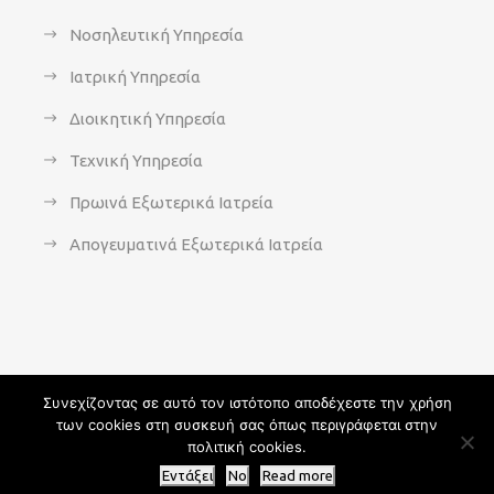
Νοσηλευτική Υπηρεσία
Ιατρική Υπηρεσία
Διοικητική Υπηρεσία
Τεχνική Υπηρεσία
Πρωινά Εξωτερικά Ιατρεία
Απογευματινά Εξωτερικά Ιατρεία
Συνεχίζοντας σε αυτό τον ιστότοπο αποδέχεστε την χρήση
των cookies στη συσκευή σας όπως περιγράφεται στην
Copyright 2021 - agsavvas-hosp.gr - All Rights Reserved | An
πολιτική cookies.
Optisoft
Web-Creation powered by
Afternet
Εντάξει
No
Read more