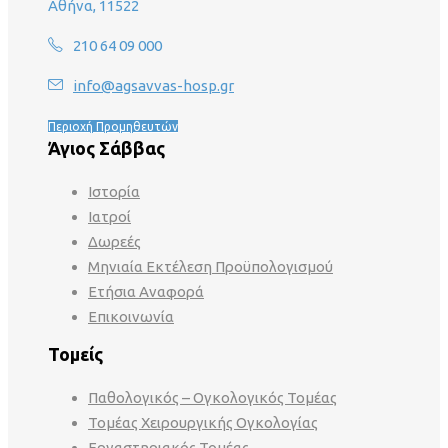
Αθήνα, 11522
210 64 09 000
info@agsavvas-hosp.gr
Περιοχή Προμηθευτών
Άγιος Σάββας
Ιστορία
Ιατροί
Δωρεές
Μηνιαία Εκτέλεση Προϋπολογισμού
Ετήσια Αναφορά
Επικοινωνία
Τομείς
Παθολογικός – Ογκολογικός Τομέας
Τομέας Χειρουργικής Ογκολογίας
Εργαστηριακός Τομέας