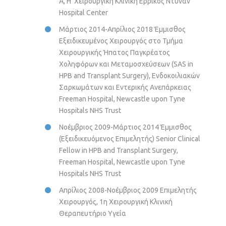
Α, Η’ Χειρουργική Κλινική Ερρίκος Ντυνάν
Hospital Center
Μάρτιος 2014-Απρίλιος 2018 Έμμισθος
Εξειδικευμένος Χειρουργός στο Τμήμα
Χειρουργικής Ήπατος Παγκρέατος
Χοληφόρων και Μεταμοσχεύσεων (SAS in
HPB and Transplant Surgery), Ενδοκοιλιακών
Σαρκωμάτων και Εντερικής Ανεπάρκειας
Freeman Hospital, Newcastle upon Tyne
Hospitals NHS Trust
Νοέμβριος 2009-Μάρτιος 2014 Έμμισθος
(Εξειδικευόμενος Επιμελητής) Senior Clinical
Fellow in HPB and Transplant Surgery,
Freeman Hospital, Newcastle upon Tyne
Hospitals NHS Trust
Απρίλιος 2008-Νοέμβριος 2009 Επιμελητής
Χειρουργός, 1η Χειρουργική Κλινική
Θεραπευτήριο Υγεία