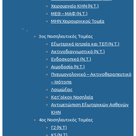
Χειρουργείο ΚΗΝ (Ν.Τ.)
ΜΕΘ – ΜΑΦ (Ν.Τ.)
ΜΗΝ Χειρουργικού Τομέα
3ος Νοσηλευτικός Τομέας
Εξωτερικά Ιατρεία και ΤΕΠ (Ν.Τ.)
Ακτινοδιαγνωστικό (Ν.Τ.)
Ενδοσκοπικό (Ν.Τ.)
Αιμοδοσία (Ν.Τ.)
Πνευμονολογικό – Ακτινοθεραπευτικό
– Ισότοπα
Λοιμώξεις
Κατ’οίκον Νοσηλεία
Αντιμετώπιση Εξωτερικών Ασθενών
ΚΗΝ
4ος Νοσηλευτικός Τομέας
Γ2 (Ν.Τ)
Κ5 (Ν.Τ)