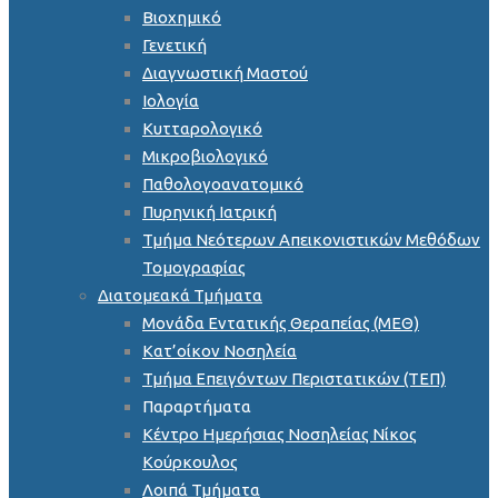
Βιοχημικό
Γενετική
Διαγνωστική Μαστού
Ιολογία
Κυτταρολογικό
Μικροβιολογικό
Παθολογοανατομικό
Πυρηνική Ιατρική
Τμήμα Νεότερων Απεικονιστικών Μεθόδων
Τομογραφίας
Διατομεακά Τμήματα
Μονάδα Εντατικής Θεραπείας (ΜΕΘ)
Κατ’οίκον Νοσηλεία
Τμήμα Επειγόντων Περιστατικών (ΤΕΠ)
Παραρτήματα
Κέντρο Ημερήσιας Νοσηλείας Νίκος
Κούρκουλος
Λοιπά Τμήματα