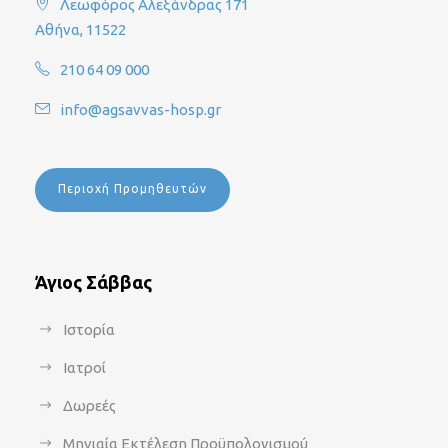
Λεωφόρος Αλεξάνδρας 171
Αθήνα, 11522
210 64 09 000
info@agsavvas-hosp.gr
Περιοχή Προμηθευτών
Άγιος Σάββας
Ιστορία
Ιατροί
Δωρεές
Μηνιαία Εκτέλεση Προϋπολογισμού