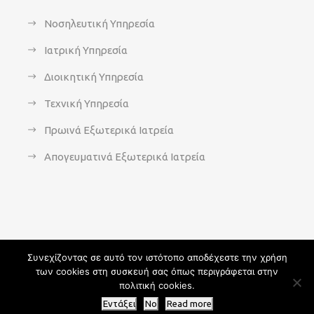
Νοσηλευτική Υπηρεσία
Ιατρική Υπηρεσία
Διοικητική Υπηρεσία
Τεχνική Υπηρεσία
Πρωινά Εξωτερικά Ιατρεία
Απογευματινά Εξωτερικά Ιατρεία
Συνεχίζοντας σε αυτό τον ιστότοπο αποδέχεστε την χρήση
των cookies στη συσκευή σας όπως περιγράφεται στην
Copyright 2021 - agsavvas-hosp.gr - All Rights Reserved | An
πολιτική cookies.
Optisoft
Web-Creation powered by
Afternet
Εντάξει
No
Read more