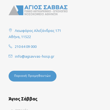
Λεωφόρος Αλεξάνδρας 171
Αθήνα, 11522
210 64 09 000
info@agsavvas-hosp.gr
Περιοχή Προμηθευτών
Άγιος Σάββας