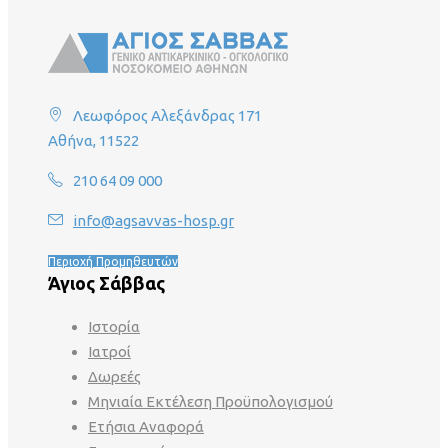
Λεωφόρος Αλεξάνδρας 171
Αθήνα, 11522
210 64 09 000
info@agsavvas-hosp.gr
Περιοχή Προμηθευτών
Άγιος Σάββας
Ιστορία
Ιατροί
Δωρεές
Μηνιαία Εκτέλεση Προϋπολογισμού
Ετήσια Αναφορά