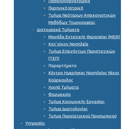
Παθολογοανατομικό
Πυρηνική Ιατρική
Τμήμα Νεότερων Απεικονιστικών
Μεθόδων Τομογραφίας
Διατομεακά Τμήματα
Μονάδα Εντατικής Θεραπείας (ΜΕΘ)
Κατ’οίκον Νοσηλεία
Τμήμα Επειγόντων Περιστατικών
(ΤΕΠ)
Παραρτήματα
Κέντρο Ημερήσιας Νοσηλείας Νίκος
Κούρκουλος
Λοιπά Τμήματα
Φαρμακείο
Τμήμα Κοινωνικής Εργασίας
Τμήμα Διαιτολογίας
Τμήμα Παραϊατρικού Προσωπικού
Υπηρεσίες