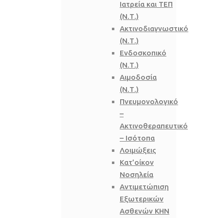
Ιατρεία και ΤΕΠ
(Ν.Τ.)
Ακτινοδιαγνωστικό
(Ν.Τ.)
Ενδοσκοπικό
(Ν.Τ.)
Αιμοδοσία
(Ν.Τ.)
Πνευμονολογικό
–
Ακτινοθεραπευτικό
– Ισότοπα
Λοιμώξεις
Κατ’οίκον
Νοσηλεία
Αντιμετώπιση
Εξωτερικών
Ασθενών ΚΗΝ