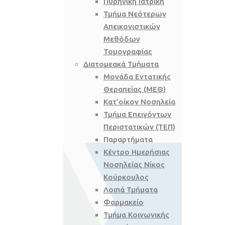
Πυρηνική Ιατρική
Τμήμα Νεότερων
Απεικονιστικών
Μεθόδων
Τομογραφίας
Διατομεακά Τμήματα
Μονάδα Εντατικής
Θεραπείας (ΜΕΘ)
Κατ’οίκον Νοσηλεία
Τμήμα Επειγόντων
Περιστατικών (ΤΕΠ)
Παραρτήματα
Κέντρο Ημερήσιας
Νοσηλείας Νίκος
Κούρκουλος
Λοιπά Τμήματα
Φαρμακείο
Τμήμα Κοινωνικής