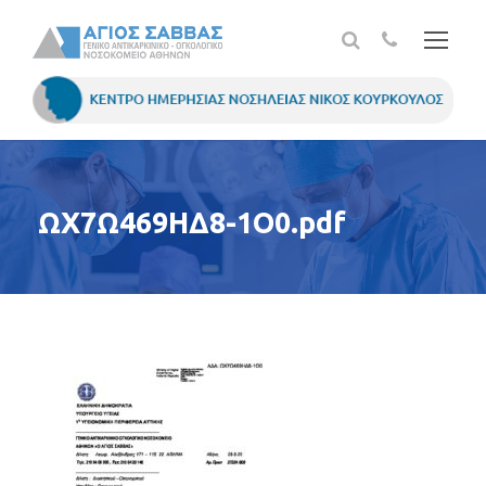
ΩΧ7Ω469ΗΔ8-1Ο0.pdf