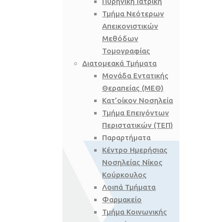
Πυρηνική Ιατρική
Τμήμα Νεότερων
Απεικονιστικών
Μεθόδων
Τομογραφίας
Διατομεακά Τμήματα
Μονάδα Εντατικής
Θεραπείας (ΜΕΘ)
Κατ’οίκον Νοσηλεία
Τμήμα Επειγόντων
Περιστατικών (ΤΕΠ)
Παραρτήματα
Κέντρο Ημερήσιας
Νοσηλείας Νίκος
Κούρκουλος
Λοιπά Τμήματα
Φαρμακείο
Τμήμα Κοινωνικής