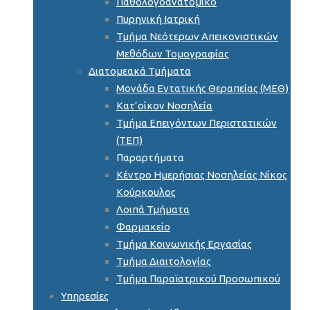
Παθολογοανατομικό
Πυρηνική Ιατρική
Τμήμα Νεότερων Απεικονιστικών
Μεθόδων Τομογραφίας
Διατομεακά Τμήματα
Μονάδα Εντατικής Θεραπείας (ΜΕΘ)
Κατ’οίκον Νοσηλεία
Τμήμα Επειγόντων Περιστατικών
(ΤΕΠ)
Παραρτήματα
Κέντρο Ημερήσιας Νοσηλείας Νίκος
Κούρκουλος
Λοιπά Τμήματα
Φαρμακείο
Τμήμα Κοινωνικής Εργασίας
Τμήμα Διαιτολογίας
Τμήμα Παραϊατρικού Προσωπικού
Υπηρεσίες