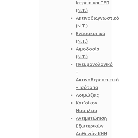
Ιατρεία και ΤΕΠ
(Ν.Τ.)
Ακτινοδιαγνωστικό
(Ν.Τ.)
Ενδοσκοπικό
(Ν.Τ.)
Αιμοδοσία
(Ν.Τ.)
Πνευμονολογικό
–
Ακτινοθεραπευτικό
– Ισότοπα
Λοιμώξεις
Κατ’οίκον
Νοσηλεία
Αντιμετώπιση
Εξωτερικών
Ασθενών ΚΗΝ